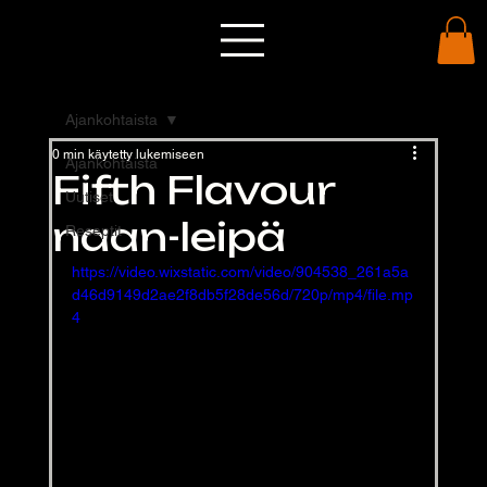
Ajankohtaista
0 min käytetty lukemiseen
Ajankohtaista
Fifth Flavour
Uutiset
naan-leipä
Reseptit
https://video.wixstatic.com/video/904538_261a5a
d46d9149d2ae2f8db5f28de56d/720p/mp4/file.mp
4