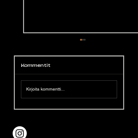
Kommentit
Kirjoita kommentti...
Luomunaudan fileetä ja
mustavalkosipulia