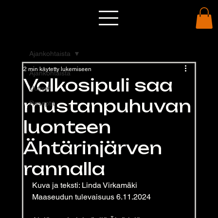
Ajankohtaista
2 min käytetty lukemiseen
Ajankohtaista
Valkosipuli saa
Uutiset
mustanpuhuvan
Reseptit
luonteen
Ähtärinjärven
rannalla
Kuva ja teksti: Linda Virkamäki
Maaseudun tulevaisuus 6.11.2024