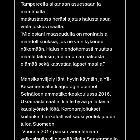
Tampereella aikanaan asuessaan ja 
maailmalla
matkustaessa heräsi ajatus halusta asua 
vielä joskus maalla.
”Mielestäni maaseudulla on moninaisia 
mahdollisuuksia, jos ne vain kykenee 
näkemään. Halusin ehdottomasti muuttaa 
maalle takaisin ja elää oman näköistä 
elämää sekä kasvattaa lapset maalla.”
Mansikanviljely lähti hyvin käyntiin ja Yli-
Kesäniemi aloitti agrologin opinnot 
Seinäjoen ammattikorkeakoulussa 2016. 
Ukrainasta saatiin tilalle hyviä ja taitavia 
kausityöntekijöitä. Koronarajoitukset 
kuitenkin hankaloittivat kausityöntekijöiden 
tuloa Suomeen.
”Vuonna 2017 pääsin vierailemaan 
valkosipulia viljelevällä tilalla Saarenmaalla 