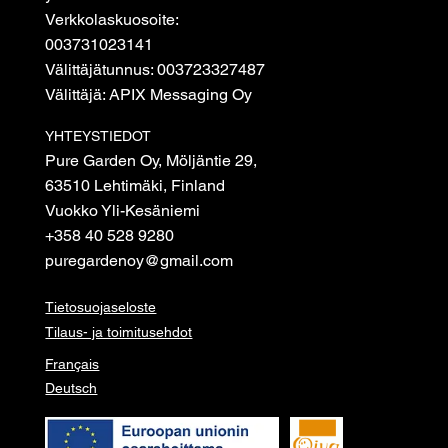
Verkkolaskuosoite:
003731023141
Välittäjätunnus: 003723327487
Välittäjä: APIX Messaging Oy
YHTEYSTIEDOT
Pure Garden Oy, Möljäntie 29,
63510 Lehtimäki, Finland
Vuokko Yli-Kesäniemi
+358 40 528 9280
puregardenoy@gmail.com
Tietosuojaseloste
Tilaus- ja toimitusehdot
Français
Deutsch
© 2026 Pure garden