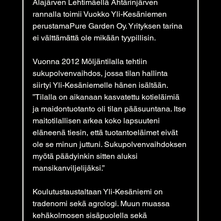
Alajärven Lehtimäellä Ähtärinjärven 
rannalla toimii Vuokko Yli-Kesäniemen 
perustamaPure Garden Oy. Yrityksen tarina 
ei välttämättä ole mikään tyypillisin.
Vuonna 2012 Möljäntilalla tehtiin 
sukupolvenvaihdos, jossa tilan hallinta 
siirtyi Yli-Kesäniemelle hänen isältään.
”Tilalla on aikanaan kasvatettu kotieläimiä 
ja maidontuotanto oli tilan pääsuuntana. Itse 
maitotilallisen arkea koko lapsuuteni 
eläneenä tiesin, että tuotantoeläimet eivät 
ole se minun juttuni. Sukupolvenvaihdoksen 
myötä päädyinkin sitten aluksi 
mansikanviljelijäksi.”
Koulutustaustaltaan Yli-Kesäniemi on 
tradenomi sekä agrologi. Muun muassa
kehäkolmosen sisäpuolella sekä 