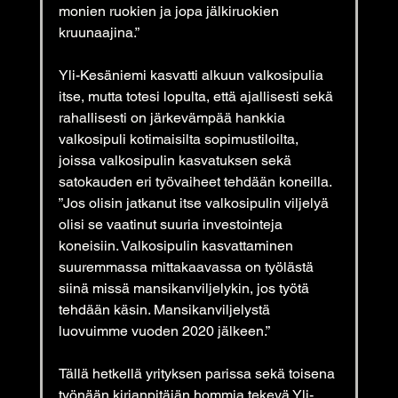
monien ruokien ja jopa jälkiruokien 
kruunaajina.”
Yli-Kesäniemi kasvatti alkuun valkosipulia 
itse, mutta totesi lopulta, että ajallisesti sekä 
rahallisesti on järkevämpää hankkia 
valkosipuli kotimaisilta sopimustiloilta, 
joissa valkosipulin kasvatuksen sekä 
satokauden eri työvaiheet tehdään koneilla.
”Jos olisin jatkanut itse valkosipulin viljelyä 
olisi se vaatinut suuria investointeja 
koneisiin. Valkosipulin kasvattaminen 
suuremmassa mittakaavassa on työlästä 
siinä missä mansikanviljelykin, jos työtä 
tehdään käsin. Mansikanviljelystä 
luovuimme vuoden 2020 jälkeen.”
Tällä hetkellä yrityksen parissa sekä toisena 
työnään kirjanpitäjän hommia tekevä Yli-