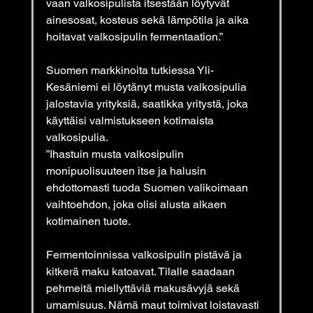
vaan valkosipulista itsestään löytyvät 
ainesosat, kosteus sekä lämpötila ja aika 
hoitavat valkosipulin fermentaation.”
Suomen markkinoita tutkiessa Yli-
Kesäniemi ei löytänyt musta valkosipulia 
jalostavia yrityksiä, saatikka yritystä, joka 
käyttäisi valmistukseen kotimaista 
valkosipulia.
”Ihastuin mu
sta valkosipulin 
monipuolisuuteen itse ja halusin 
ehdottomasti tuoda Suomen valikoimaan 
vaihtoehdon, joka olisi alusta alkaen 
kotimainen tuote.
Fermentoinnissa valkosipulin pistävä ja 
kitkerä maku katoavat. Tilalle saadaan 
pehmeitä miellyttäviä makusävyjä sekä 
umamisuus. Nämä maut toimivat loistavasti 