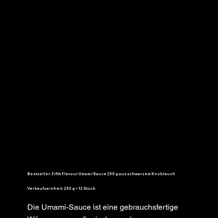
Bestseller: Fifth Flavour Umami-Sauce 230 g aus schwarzem Knoblauch
Verkaufseinheit: 230 g × 12 Stück
Die Umami-Sauce ist eine gebrauchsfertige