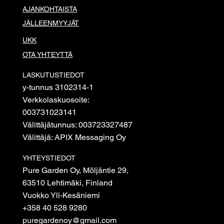
AJANKOHTAISTA
JÄLLEENMYYJÄT
UKK
OTA YHTEYTTÄ
LASKUTUSTIEDOT
y-tunnus 3102314-1
Verkkolaskuosoite:
003731023141
Välittäjätunnus: 003723327487
Välittäjä: APIX Messaging Oy
YHTEYSTIEDOT
Pure Garden Oy, Möljäntie 29,
63510 Lehtimäki, Finland
Vuokko Yli-Kesäniemi
+358 40 528 9280
puregardenoy@gmail.com