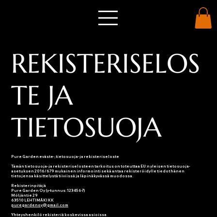
REKISTERISELOS
TE JA
TIETOSUOJA
Pure Garden eväste-, tietosuoja- ja rekisteriseloste
Tämän tietosuoja- ja rekisteriselosteen tarkoitus on toteuttaa EU:n yleisen tietosuoja-
asetuksen 2016/679 mukainen informointi sekä antaa rekisteröidylle tiedot hänen
tietojensa käsittelystä tiiviissä ja läpinäkyvässä muodossa.
Rekisterinpitäjä
Pure Garden Oy (y-tunnus: 123456-7)
Möljäntie 29
63510 LEHTIMÄKI KK
puregardenoy@gmail.com
Yhteyshenkilö rekisteriä koskevissa asioissa