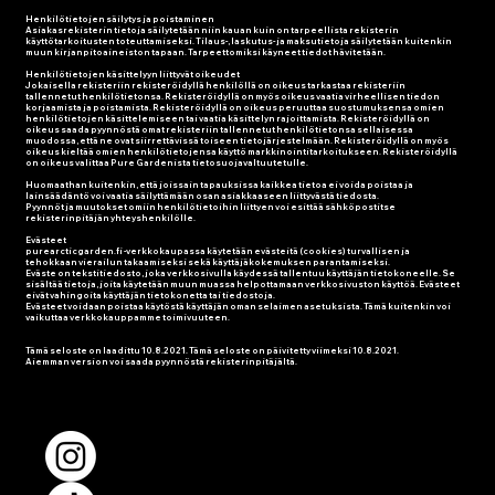
Henkilötietojen säilytys ja poistaminen
Asiakasrekisterin tietoja säilytetään niin kauan kuin on tarpeellista rekisterin
käyttötarkoitusten toteuttamiseksi. Tilaus-, laskutus- ja maksutietoja säilytetään kuitenkin
muun kirjanpitoaineiston tapaan. Tarpeettomiksi käyneet tiedot hävitetään.
Henkilötietojen käsittelyyn liittyvät oikeudet
Jokaisella rekisteriin rekisteröidyllä henkilöllä on oikeus tarkastaa rekisteriin
tallennetut henkilötietonsa. Rekisteröidyllä on myös oikeus vaatia virheellisen tiedon
korjaamista ja poistamista. Rekisteröidyllä on oikeus peruuttaa suostumuksensa omien
henkilötietojen käsittelemiseen tai vaatia käsittelyn rajoittamista. Rekisteröidyllä on
oikeus saada pyynnöstä omat rekisteriin tallennetut henkilötietonsa sellaisessa
muodossa, että ne ovat siirrettävissä toiseen tietojärjestelmään. Rekisteröidyllä on myös
oikeus kieltää omien henkilötietojensa käyttö markkinointitarkoitukseen. Rekisteröidyllä
on oikeus valittaa Pure Gardenista tietosuojavaltuutetulle.
Huomaathan kuitenkin, että joissain tapauksissa kaikkea tietoa ei voida poistaa ja
lainsäädäntö voi vaatia säilyttämään osan asiakkaaseen liittyvästä tiedosta.
Pyynnöt ja muutokset omiin henkilötietoihin liittyen voi esittää sähköpostitse
rekisterinpitäjän yhteyshenkilölle.
Evästeet
purearcticgarden.fi -verkkokaupassa käytetään evästeitä (cookies) turvallisen ja
tehokkaan vierailun takaamiseksi sekä käyttäjäkokemuksen parantamiseksi.
Eväste on tekstitiedosto, joka verkkosivulla käydessä tallentuu käyttäjän tietokoneelle. Se
sisältää tietoja, joita käytetään muun muassa helpottamaan verkkosivuston käyttöä. Evästeet
eivät vahingoita käyttäjän tietokonetta tai tiedostoja.
Evästeet voidaan poistaa käytöstä käyttäjän oman selaimen asetuksista. Tämä kuitenkin voi
vaikuttaa verkkokauppamme toimivuuteen.
Tämä seloste on laadittu 10.8.2021. Tämä seloste on päivitetty viimeksi 10.8.2021.
Aiemman version voi saada pyynnöstä rekisterinpitäjältä.