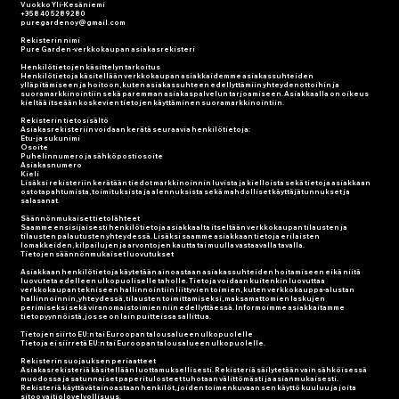
Vuokko Yli-Kesäniemi
+358 40 5289280
puregardenoy@gmail.com
Rekisterin nimi
Pure Garden -verkkokaupan asiakasrekisteri
Henkilötietojen käsittelyn tarkoitus
Henkilötietoja käsitellään verkkokaupan asiakkaidemme asiakassuhteiden
ylläpitämiseen ja hoitoon, kuten asiakassuhteen edellyttämiin yhteydenottoihin ja
suoramarkkinointiin sekä paremman asiakaspalvelun tarjoamiseen. Asiakkaalla on oikeus
kieltää itseään koskevien tietojen käyttäminen suoramarkkinointiin.
Rekisterin tietosisältö
Asiakasrekisteriin voidaan kerätä seuraavia henkilötietoja:
Etu- ja sukunimi
Osoite
Puhelinnumero ja sähköpostiosoite
Asiakasnumero
Kieli
Lisäksi rekisteriin kerätään tiedot markkinoinnin luvista ja kielloista sekä tietoja asiakkaan
ostotapahtumista, toimituksista ja alennuksista sekä mahdolliset käyttäjätunnukset ja
salasanat.
Säännönmukaiset tietolähteet
Saamme ensisijaisesti henkilötietoja asiakkaalta itseltään verkkokaupan tilausten ja
tilausten palautusten yhteydessä. Lisäksi saamme asiakkaan tietoja erilaisten
lomakkeiden, kilpailujen ja arvontojen kautta tai muulla vastaavalla tavalla.
Tietojen säännönmukaiset luovutukset
Asiakkaan henkilötietoja käytetään ainoastaan asiakassuhteiden hoitamiseen eikä niitä
luovuteta edelleen ulkopuoliselle taholle. Tietoja voidaan kuitenkin luovuttaa
verkkokaupan tekniseen hallinnointiin liittyvien toimien, kuten verkkokauppa-alustan
hallinnoinnin, yhteydessä, tilausten toimittamiseksi, maksamattomien laskujen
perimiseksi sekä viranomaistoimien niin edellyttäessä. Informoimme asiakkaitamme
tietopyynnöistä, jos se on lain puitteissa sallittua.
Tietojen siirto EU:n tai Euroopan talousalueen ulkopuolelle
Tietoja ei siirretä EU:n tai Euroopan talousalueen ulkopuolelle.
Rekisterin suojauksen periaatteet
Asiakasrekisteriä käsitellään luottamuksellisesti. Rekisteriä säilytetään vain sähköisessä
muodossa ja satunnaiset paperitulosteet tuhotaan välittömästi ja asianmukaisesti.
Rekisteriä käyttävät ainoastaan henkilöt, joiden toimenkuvaan sen käyttö kuuluu ja joita
sitoo vaitiolovelvollisuus.