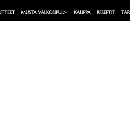
OTTEET
MUSTA VALKOSIPULI
KAUPPA
RESEPTIT
TAR
la olevista
t tilata tuotteet
kata