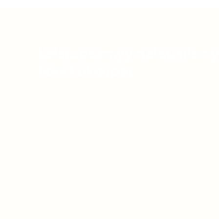
Lähiruokamyymälät, tilam
herkkukaupat