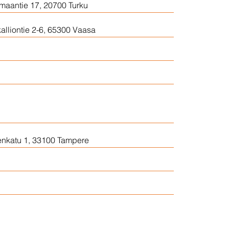
aantie 17, 20700 Turku
alliontie 2-6, 65300 Vaasa
erannantie 22, 02720 Espoo
atie 3, 60800 Ilmajoki
nkalliontie 1, 23500
kaupunki
enkatu 1, 33100 Tampere
matie 26, 90520 Oulu
onkyläntie 1, 63500 Lehtimäki