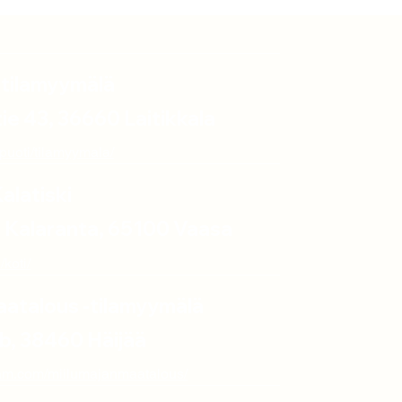
 -tilamyymälä
ie 43, 36660 Laitikkala
lapuoti/tilamyymala/
Kalatiski
 / Kalaranta, 65100 Vaasa
/koti/
aatalous -tilamyymälä
7b, 38460 Häijää
ram.com/miilumajanmaatalous/