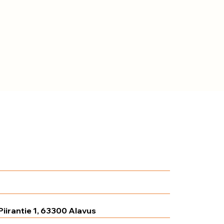
Hyllykalliontie 2, 60510
Seinäjoki
Yrittäjäntie 5, 62900 Alajärvi
Piirantie 1, 63300 Alavus