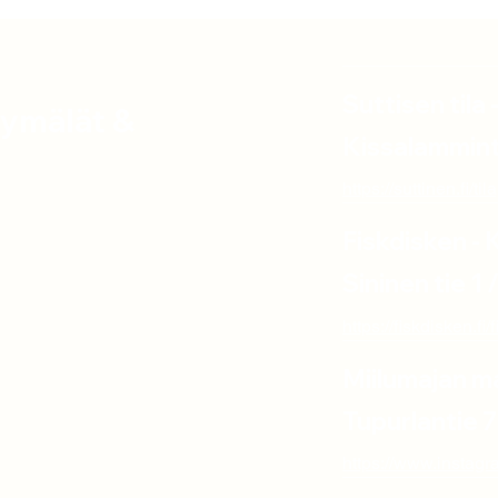
Suttisen tila
yymälät &
Kissalammint
https://suttinen.fi/ti
Fiskdisken - 
Sininen tie 1
https://fiskdisken.fi/fi
Miilumajan m
Tupurlantie 
https://www.instag