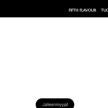
FIFTH FLAVOUR
TU
Jälleenmyyjät
Herkulliset Fifth Flavour -tuotteet löydät al
jälleenmyyntipaikoista.
Mikäli et löydä läheltäsi kumppaniamme, voi
suoraan myös verkkokaupastamme tai vin
lähikauppiaallesi toiveestasi!