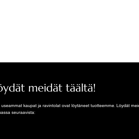
mme edullisesti
sta alla olevasta
öydät meidät täältä!
 useammat kaupat ja ravintolat ovat löytäneet tuotteemme. Löydät me
assa seuraavista: