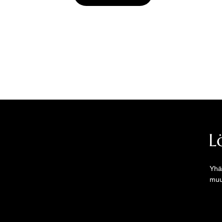
Kauppias
tai
jälleenmyyjä
, tilaa tuotteita
myyntierissä DeliPlate- suoramyyntikanava
painikkeesta.
L
Yhä
muu