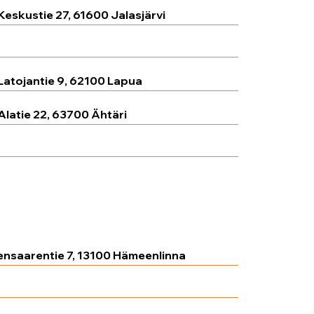
Keskustie 27, 61600 Jalasjärvi
Topeeka 65, 61800 Kauhajoki
Latojantie 9, 62100 Lapua
Alatie 22, 63700 Ähtäri
Keskustie 1, 63500 Lehtimäki
nsaarentie 7, 13100 Hämeenlinna
rakatu 29, 40320 Jyväskylä