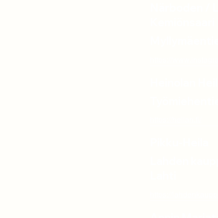
Närboden / L
Kemiönsaari
Myllymäentie
https://www.instag
Heinolan Hei
Työmiehentie
https://heilan.fi/
Pikku-Heila
Lahden kauppa
Lahti
https://lahdenkauppa
Annin Marja