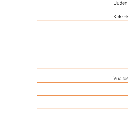
K-Citymarket Kupittaa
Uudenm
K-Citymarket Kivihaka
Kokkok
Lähd
K-Supermarket Lähderanta
Hans
K-Supermarket Ilmajoki
Ketu
K-Supermarket Itäpoiju
Uusi
K-Supermarket Ratina
Vuolte
Sata
K-Supermarket Toppila
Kirk
K-Kauppa Ilona