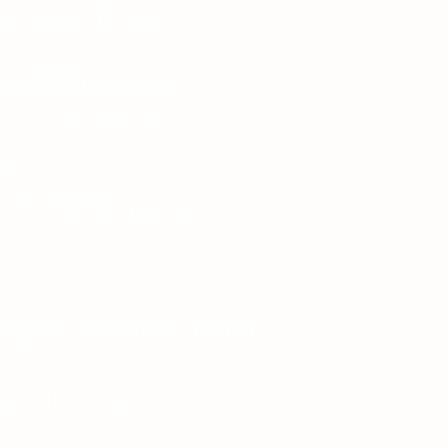
ähipuoti Torsten
 5,
25700
Kimito
ram.com/narbodenlahipuoti/
la
 35, 18200 Heinola
halli: Torikatu 3, 15100
halli.fi/kauppiaat/
tarha