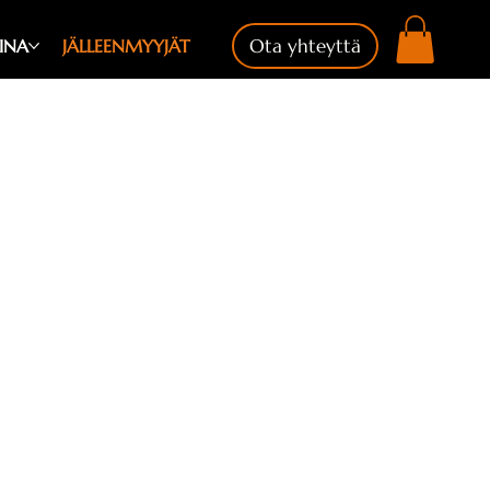
INA
JÄLLEENMYYJÄT