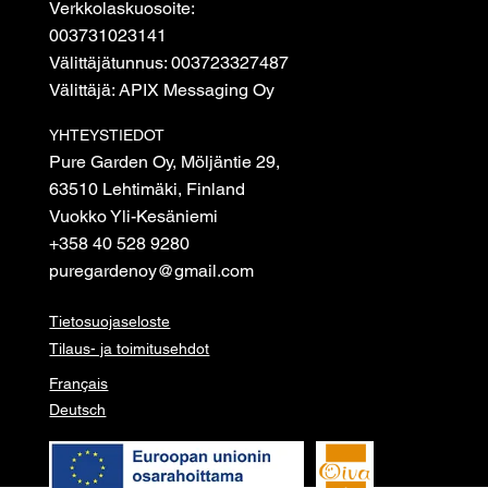
Verkkolaskuosoite:
003731023141
Välittäjätunnus: 003723327487
Välittäjä: APIX Messaging Oy
YHTEYSTIEDOT
Pure Garden Oy, Möljäntie 29,
63510 Lehtimäki, Finland
Vuokko Yli-Kesäniemi
+358 40 528 9280
puregardenoy@gmail.com
Tietosuojaseloste
Tilaus- ja toimitusehdot
Français
Deutsch
© 2026 Pure garden