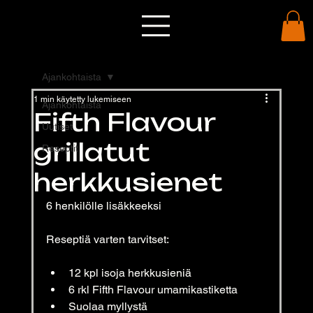
Ajankohtaista
1 min käytetty lukemiseen
Ajankohtaista
Fifth Flavour
Uutiset
grillatut
Reseptit
herkkusienet
6 henkilölle lisäkkeeksi
Reseptiä varten tarvitset:
12 kpl isoja herkkusieniä 
6 rkl Fifth Flavour umamikastiketta
Suolaa myllystä