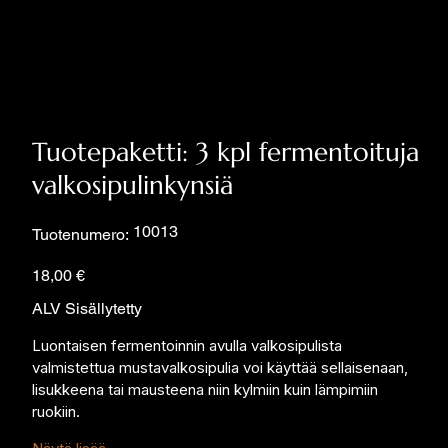
Tuotepaketti: 3 kpl fermentoituja
valkosipulinkynsiä
SKU
10013
Tuotenumero:
10013
Hinta
18,00 €
ALV Sisällytetty
Luontaisen fermentoinnin avulla valkosipulista 
valmistettua mustavalkosipulia voi käyttää sellaisenaan, 
lisukkeena tai mausteena niin kylmiin kuin lämpimiin 
ruokiin.